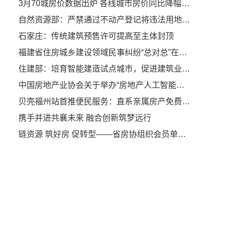
3月70城房价数据出炉 各线城市房价同比降幅继续收窄
自然资源部：严禁通过不动产登记将违法用地合法化
石家庄：传统建筑预售许可提高至主体封顶
福建省住房城乡建设领域民事纠纷“总对总”在线诉调对接工作经验交流座谈会在龙岩顺利召开
住建部：培育智能建造试点城市，促进建筑业转型升级
中国房地产业协会关于举办“房地产人工智能应用能力提升高级研修班”的通知
贝壳福州站首推便民服务：直系亲属房产免费过户
携手并进共襄未来 融合创新筑梦远行
链资源 筑好房 促转型——省房协组织会员单位参加成长型房企高质量发展赋能会议