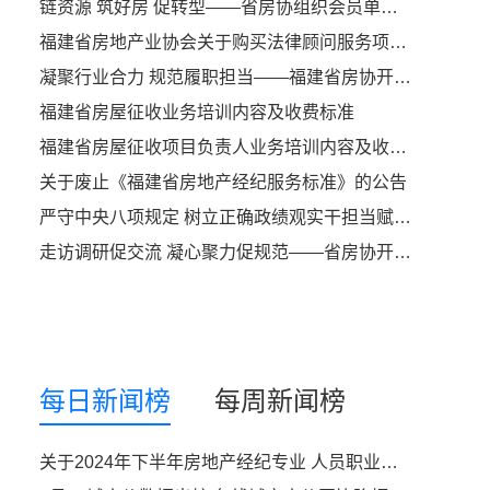
链资源 筑好房 促转型——省房协组织会员单位参加成长型房企高质量发展赋能会议
福建省房地产业协会关于购买法律顾问服务项目询价函
凝聚行业合力 规范履职担当——福建省房协开市委召开2026年首次主任（副）委员会议
福建省房屋征收业务培训内容及收费标准
福建省房屋征收项目负责人业务培训内容及收费标准
关于废止《福建省房地产经纪服务标准》的公告
严守中央八项规定 树立正确政绩观实干担当赋能行业高质量发展——中共福建省住建厅社会组织第二支部委员会开展专题党课活动
走访调研促交流 凝心聚力促规范——省房协开市委走访贝壳找房（福州）开展座谈交流
每日新闻榜
每周新闻榜
关于2024年下半年房地产经纪专业 人员职业资格考试有关问题的通知