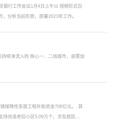
民银行工作会议1月4日上午以 视频形式召
作，分析当前形势，部署2023年工作。
口持续净流入的 核心一、二线城市，亟需加
镇保障性安居工程补助资金708亿元。. 其
，支持改造老旧小区5.09万个，涉及居民
对 象危房改造和农房抗震改造。