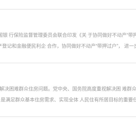
国银 行保险监督管理委员会联合印发《关 于协同做好不动产“带押
产登记和金融便民利企 合作，协同做好不动产“带押过户”， 进
解决困难群众住房问题。党中央、国务院高度重视解决困 难群众
 是满足群众基本住房需求、实现全体 人民住有所居目标的重要
要求。