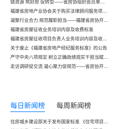
链资源 筑好房 促转型——省房协组织会员单位参加成长型房企高质量发展赋能会议
福建省房地产业协会关于购买法律顾问服务项目询价函
凝聚行业合力 规范履职担当——福建省房协开市委召开2026年首次主任（副）委员会议
福建省房屋征收业务培训内容及收费标准
福建省房屋征收项目负责人业务培训内容及收费标准
关于废止《福建省房地产经纪服务标准》的公告
严守中央八项规定 树立正确政绩观实干担当赋能行业高质量发展——中共福建省住建厅社会组织第二支部委员会开展专题党课活动
走访调研促交流 凝心聚力促规范——省房协开市委走访贝壳找房（福州）开展座谈交流
每日新闻榜
每周新闻榜
住房城乡建设部关于发布国家标准 《住宅项目规范》的公告