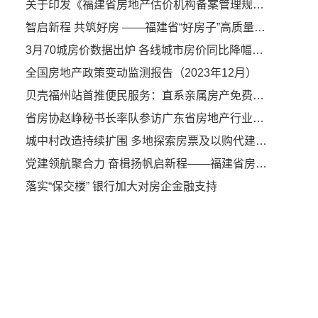
关于印发《福建省房地产估价机构备案管理规定》的通知
智启新程 共筑好房 ——福建省“好房子”高质量发展交流会在厦门圆满落幕
3月70城房价数据出炉 各线城市房价同比降幅继续收窄
全国房地产政策变动监测报告（2023年12月）
贝壳福州站首推便民服务：直系亲属房产免费过户
省房协赵峥秘书长率队参访广东省房地产行业协会
城中村改造持续扩围 多地探索房票及以购代建安置模式
党建领航聚合力 奋楫扬帆启新程——福建省房地产业协会第九届第一次会员大会暨第九届理事会第一次会议隆重召开
落实“保交楼” 银行加大对房企金融支持