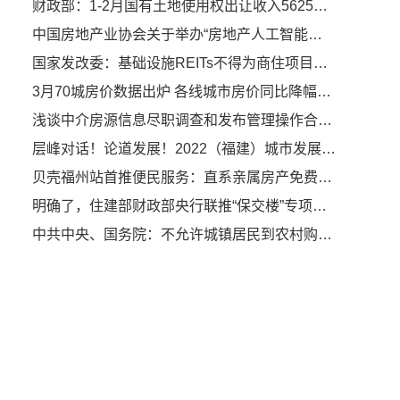
财政部：1-2月国有土地使用权出让收入5625亿元，与去年同期持平
中国房地产业协会关于举办“房地产人工智能应用能力提升高级研修班”的通知
国家发改委：基础设施REITs不得为商住项目变相融资
3月70城房价数据出炉 各线城市房价同比降幅继续收窄
浅谈中介房源信息尽职调查和发布管理操作合法合规
层峰对话！论道发展！2022（福建）城市发展高峰论坛今日盛大举办
贝壳福州站首推便民服务：直系亲属房产免费过户
明确了，住建部财政部央行联推“保交楼”专项借款
中共中央、国务院：不允许城镇居民到农村购买农房、宅基地