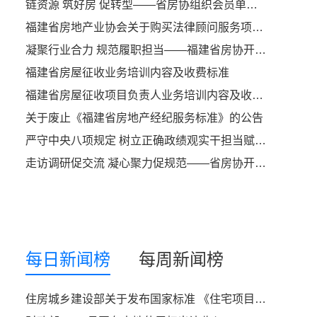
链资源 筑好房 促转型——省房协组织会员单位参加成长型房企高质量发展赋能会议
福建省房地产业协会关于购买法律顾问服务项目询价函
凝聚行业合力 规范履职担当——福建省房协开市委召开2026年首次主任（副）委员会议
福建省房屋征收业务培训内容及收费标准
福建省房屋征收项目负责人业务培训内容及收费标准
关于废止《福建省房地产经纪服务标准》的公告
严守中央八项规定 树立正确政绩观实干担当赋能行业高质量发展——中共福建省住建厅社会组织第二支部委员会开展专题党课活动
走访调研促交流 凝心聚力促规范——省房协开市委走访贝壳找房（福州）开展座谈交流
每日新闻榜
每周新闻榜
住房城乡建设部关于发布国家标准 《住宅项目规范》的公告