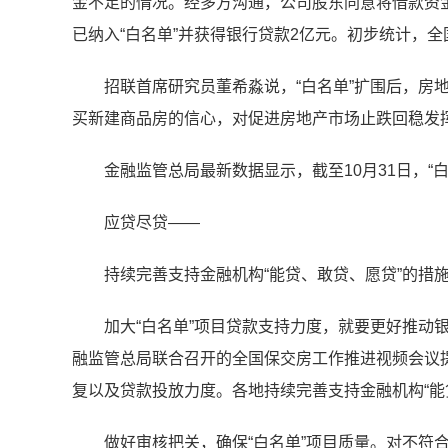
金不足的情况。经多方沟通，公司股东同意将借款资
已纳入“白名单”并获得银行贷款2亿元。初步统计，全国
招联首席研究员董希淼说，“白名单”扩围后，房
买新建商品房的信心，对促进房地产市场止跌回稳发
金融监管总局最新数据显示，截至10月31日，“
应贷尽贷——
持续完善支持金融机构“能贷、敢贷、愿贷”的措
加大“白名单”项目贷款支持力度，就要更好推动银
融监管总局联合召开的全国保交房工作推进视频会议提
复以及贷款投放力度。各地持续完善支持金融机构“能
做好审核把关，确保“白名单”项目质量。对不符