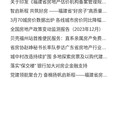
关于印发《福建省房地产估价机构备案管理规定》的通知
智启新程 共筑好房 ——福建省“好房子”高质量发展交流会在厦门圆满落幕
3月70城房价数据出炉 各线城市房价同比降幅继续收窄
全国房地产政策变动监测报告（2023年12月）
贝壳福州站首推便民服务：直系亲属房产免费过户
省房协赵峥秘书长率队参访广东省房地产行业协会
城中村改造持续扩围 多地探索房票及以购代建安置模式
落实“保交楼” 银行加大对房企金融支持
党建领航聚合力 奋楫扬帆启新程——福建省房地产业协会第九届第一次会员大会暨第九届理事会第一次会议隆重召开