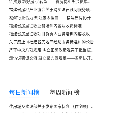
链资源 筑好房 促转型——省房协组织会员单位参加成长型房企高质量发展赋能会议
福建省房地产业协会关于购买法律顾问服务项目询价函
凝聚行业合力 规范履职担当——福建省房协开市委召开2026年首次主任（副）委员会议
福建省房屋征收业务培训内容及收费标准
福建省房屋征收项目负责人业务培训内容及收费标准
关于废止《福建省房地产经纪服务标准》的公告
严守中央八项规定 树立正确政绩观实干担当赋能行业高质量发展——中共福建省住建厅社会组织第二支部委员会开展专题党课活动
走访调研促交流 凝心聚力促规范——省房协开市委走访贝壳找房（福州）开展座谈交流
每日新闻榜
每周新闻榜
住房城乡建设部关于发布国家标准 《住宅项目规范》的公告