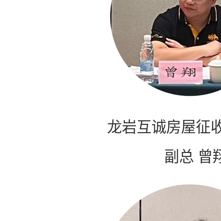
龙岩互诚房屋征
副总 曾